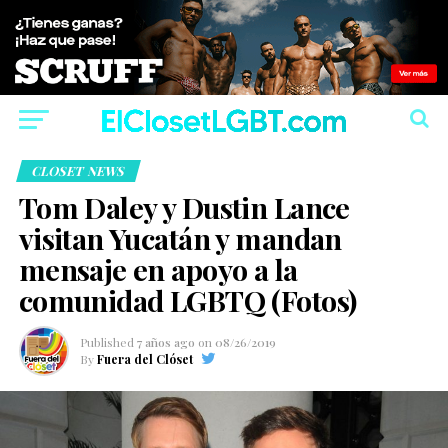
CLOSET NEWS
Tom Daley y Dustin Lance
visitan Yucatán y mandan
mensaje en apoyo a la
comunidad LGBTQ (Fotos)
Published
7 años ago
on
08/26/2019
By
Fuera del Clóset