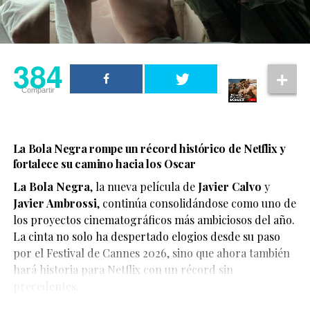
384
Compartir
La Bola Negra rompe un récord histórico de Netflix y
fortalece su camino hacia los Oscar
La Bola Negra
, la nueva película de
Javier Calvo
y
Javier Ambrossi
, continúa consolidándose como uno de
los proyectos cinematográficos más ambiciosos del año.
La cinta no solo ha despertado elogios desde su paso
por el Festival de Cannes 2026, sino que ahora también
Según el medio estadounidense, Marvel Studios realizó
hará historia para Netflix con un récord sin
reuniones y audiciones con varios actores antes de
precedentes.
tomar una decisión, y Connor habría sido el elegido