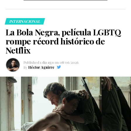
INTERNACIONAL
La Bola Negra, película LGBTQ
rompe récord histórico de
Netflix
Published
1 día ago
on
08/06/2026
By
Héctor Aguirre