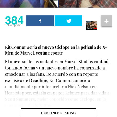
384
Compartir
Kit Connor sería el nuevo Cíclope en la película de X-
Men de Marvel, según reporte
El universo de los mutantes en Marvel Studios continúa
tomando forma y un nuevo nombre ha comenzado a
emocionar a los fans. De acuerdo con un reporte
exclusivo de
Deadline
,
Kit Connor
, conocido
mundialmente por interpretar a Nick Nelson en
Heartstopper
, estaría en negociaciones para dar vida a
Scott Summers
, mejor conocido como
Cíclope
, en la
nueva película de
X-Men
.
CONTINUE READING