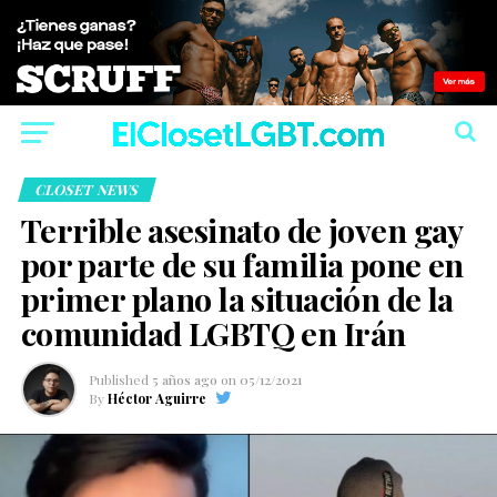
CLOSET NEWS
Terrible asesinato de joven gay
por parte de su familia pone en
primer plano la situación de la
comunidad LGBTQ en Irán
Published
5 años ago
on
05/12/2021
By
Héctor Aguirre