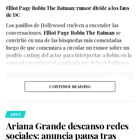
En este caso, el objetivo del video parece ser
Elliot Page Robin The Batman: rumor divide a los fans
El reparto reúne a figuras como Penélope Cruz,
de DC
únicamente divertir a los seguidores de X-Men, quienes
Guitarricadelafuente
,
Miguel Bernardeau
,
Lola Dueñas
y
han convertido el clip en uno de los contenidos virales
Los pasillos de Hollywood vuelven a encender las
Glenn Close
.
del momento.
conversaciones.
Elliot Page Robin The Batman
se
convirtió en una de las búsquedas más comentadas
luego de que comenzara a circular un rumor sobre un
posible casting del actor para interpretar a Robin en la
esperada secuela protagonizada por Robert Pattinson.
CONTINUE READING
De acuerdo con la información oficial difundida por la
Oficina del Sheriff de Miami-Dade, los agentes
acudieron al domicilio tras recibir llamadas de personas
ARTE
preocupadas por el bienestar del creador de contenido.
Ariana Grande descanso redes
Posteriormente, las autoridades confirmaron que la
sociales: anuncia pausa tras
persona fue trasladada de manera segura a un hospital