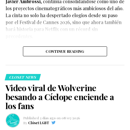
Javier Ambrossi
, continúa consolidándose como uno de
los proyectos cinematográficos más ambiciosos del año.
La cinta no solo ha despertado elogios desde su paso
por el Festival de Cannes 2026, sino que ahora también
Según el medio estadounidense, Marvel Studios realizó
hará historia para Netflix con un récord sin
reuniones y audiciones con varios actores antes de
precedentes.
tomar una decisión, y Connor habría sido el elegido
para interpretar al líder de los mutantes en el esperado
CONTINUE READING
reinicio de la franquicia.
CLOSET NEWS
Video viral de Wolverine
besando a Cíclope enciende a
Hasta el momento, Marvel Studios no ha confirmado
los fans
oficialmente el casting, por lo que la información
debe considerarse un reporte y no un anuncio
Published
2 días ago
on
08/05/2026
oficial.
By
Clóset LGBT