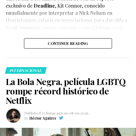
exclusivo de
Deadline
,
Kit Connor
, conocido
mundialmente por interpretar a Nick Nelson en
Heartstopper
, estaría en negociaciones para dar vida a
Scott Summers
, mejor conocido como
Cíclope
, en la
nueva película de
X-Men
.
CONTINUE READING
INTERNACIONAL
La Bola Negra, película LGBTQ
rompe récord histórico de
Netflix
Published
22 horas ago
on
08/06/2026
By
Héctor Aguirre