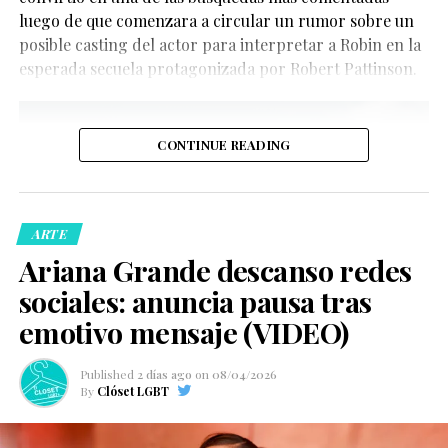
luego de que comenzara a circular un rumor sobre un
posible casting del actor para interpretar a Robin en la
esperada secuela protagonizada por Robert Pattinson.
CONTINUE READING
De acuerdo con la información oficial difundida por la
Oficina del Sheriff de Miami-Dade, los agentes
acudieron al domicilio tras recibir llamadas de personas
ARTE
preocupadas por el bienestar del creador de contenido.
Ariana Grande descanso redes
Posteriormente, las autoridades confirmaron que la
sociales: anuncia pausa tras
persona fue trasladada de manera segura a un hospital
local para recibir atención médica.
emotivo mensaje (VIDEO)
Ver esta publicación en Instagram
Published
2 días ago
on
08/04/2026
By
Clóset LGBT