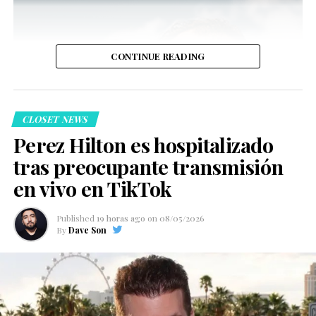
CONTINUE READING
CLOSET NEWS
Perez Hilton es hospitalizado
tras preocupante transmisión
en vivo en TikTok
Published
19 horas ago
on
08/05/2026
By
Dave Son