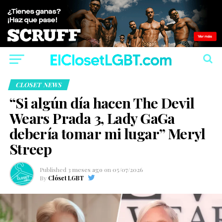
CLOSET NEWS
“Si algún día hacen The Devil
Wears Prada 3, Lady GaGa
debería tomar mi lugar” Meryl
Streep
Published
3 meses ago
on
05/07/2026
By
Clóset LGBT