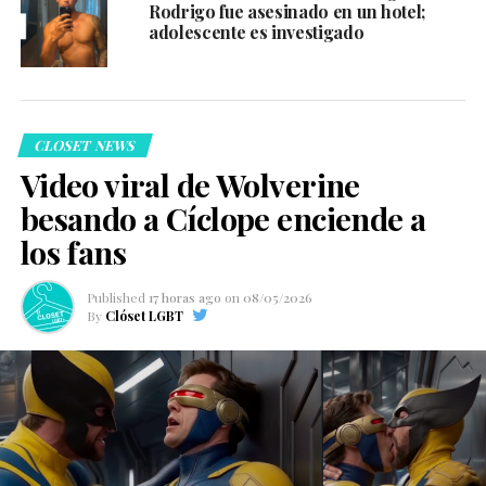
Rodrigo fue asesinado en un hotel;
adolescente es investigado
CLOSET NEWS
Video viral de Wolverine
besando a Cíclope enciende a
los fans
Published
17 horas ago
on
08/05/2026
By
Clóset LGBT