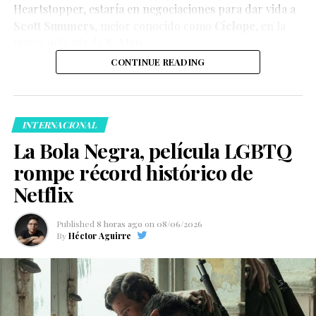
Heartstopper
, estaría en negociaciones para dar vida a
Scott Summers
, mejor conocido como
Cíclope
, en la
nueva película de
X-Men
.
CONTINUE READING
INTERNACIONAL
La Bola Negra, película LGBTQ
rompe récord histórico de
Netflix
Published
8 horas ago
on
08/06/2026
By
Héctor Aguirre