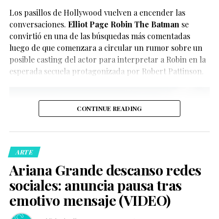
Guitarricadelafuente
,
Miguel Bernardeau
,
Lola Dueñas
y
han convertido el clip en uno de los contenidos virales
Los pasillos de Hollywood vuelven a encender las
Glenn Close
.
del momento.
conversaciones.
Elliot Page Robin The Batman
se
convirtió en una de las búsquedas más comentadas
luego de que comenzara a circular un rumor sobre un
posible casting del actor para interpretar a Robin en la
esperada secuela protagonizada por Robert Pattinson.
CONTINUE READING
De acuerdo con la información oficial difundida por la
Oficina del Sheriff de Miami-Dade, los agentes
acudieron al domicilio tras recibir llamadas de personas
ARTE
preocupadas por el bienestar del creador de contenido.
Ariana Grande descanso redes
Posteriormente, las autoridades confirmaron que la
sociales: anuncia pausa tras
persona fue trasladada de manera segura a un hospital
local para recibir atención médica.
emotivo mensaje (VIDEO)
Ver esta publicación en Instagram
Ver esta publicación en Instagram