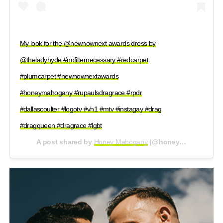
My look for the @newnownext awards dress by
@theladyhyde #nofilternecessary #redcarpet
#plumcarpet #newnownextawards
#honeymahogany #rupaulsdragrace #rpdr
#dallascoulter #logotv #vh1 #mtv #instagay #drag
#dragqueen #dragrace #lgbt
A post shared by
Honey Mahogany
(@honeymahogany) on