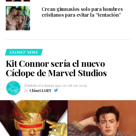
Crean gimnasios solo para hombres
cristianos para evitar la “tentación”
CLOSET NEWS
Kit Connor sería el nuevo
Cíclope de Marvel Studios
Published
6 horas ago
on
08/06/2026
By
Clóset LGBT