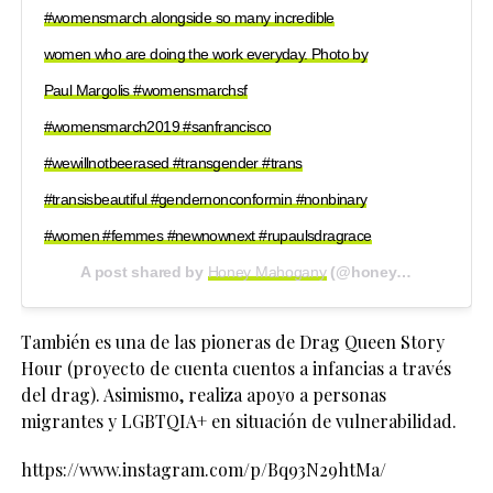
#womensmarch alongside so many incredible
women who are doing the work everyday. Photo by
Paul Margolis #womensmarchsf
#womensmarch2019 #sanfrancisco
#wewillnotbeerased #transgender #trans
#transisbeautiful #gendernonconformin #nonbinary
#women #femmes #newnownext #rupaulsdragrace
A post shared by
Honey Mahogany
(@honeymahogany) on
También es una de las pioneras de Drag Queen Story
Hour (proyecto de cuenta cuentos a infancias a través
del drag). Asimismo, realiza apoyo a personas
migrantes y LGBTQIA+ en situación de vulnerabilidad.
https://www.instagram.com/p/Bq93N29htMa/