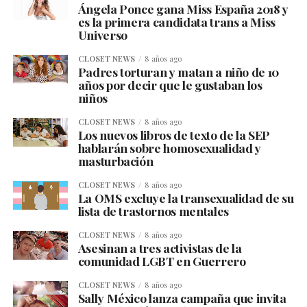
Ángela Ponce gana Miss España 2018 y
es la primera candidata trans a Miss
Universo
CLOSET NEWS
8 años ago
Padres torturan y matan a niño de 10
años por decir que le gustaban los
niños
CLOSET NEWS
8 años ago
Los nuevos libros de texto de la SEP
hablarán sobre homosexualidad y
masturbación
CLOSET NEWS
8 años ago
La OMS excluye la transexualidad de su
lista de trastornos mentales
CLOSET NEWS
8 años ago
Asesinan a tres activistas de la
comunidad LGBT en Guerrero
CLOSET NEWS
8 años ago
Sally México lanza campaña que invita