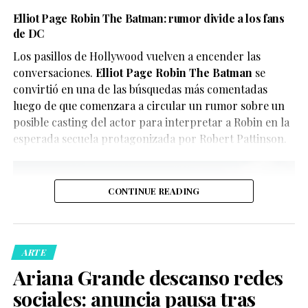
En este caso, el objetivo del video parece ser
Elliot Page Robin The Batman: rumor divide a los fans
El reparto reúne a figuras como Penélope Cruz,
de DC
únicamente divertir a los seguidores de X-Men, quienes
Guitarricadelafuente
,
Miguel Bernardeau
,
Lola Dueñas
y
han convertido el clip en uno de los contenidos virales
Los pasillos de Hollywood vuelven a encender las
Glenn Close
.
del momento.
conversaciones.
Elliot Page Robin The Batman
se
convirtió en una de las búsquedas más comentadas
luego de que comenzara a circular un rumor sobre un
posible casting del actor para interpretar a Robin en la
esperada secuela protagonizada por Robert Pattinson.
CONTINUE READING
De acuerdo con la información oficial difundida por la
Oficina del Sheriff de Miami-Dade, los agentes
acudieron al domicilio tras recibir llamadas de personas
ARTE
preocupadas por el bienestar del creador de contenido.
Ariana Grande descanso redes
Posteriormente, las autoridades confirmaron que la
sociales: anuncia pausa tras
persona fue trasladada de manera segura a un hospital