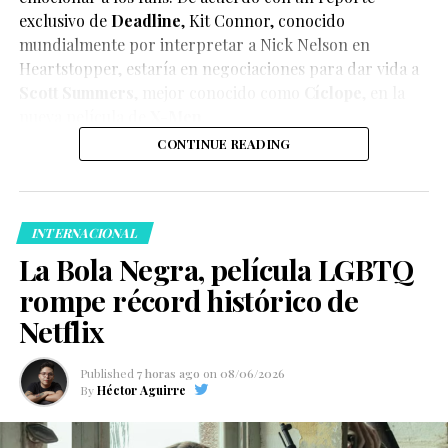
exclusivo de
Deadline
,
Kit Connor
, conocido
mundialmente por interpretar a Nick Nelson en
Heartstopper
, estaría en negociaciones para dar vida a
Scott Summers
, mejor conocido como
Cíclope
, en la
nueva película de
X-Men
.
CONTINUE READING
INTERNACIONAL
La Bola Negra, película LGBTQ
rompe récord histórico de
Netflix
Published
7 horas ago
on
08/06/2026
By
Héctor Aguirre