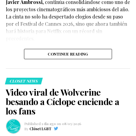
Javier Ambrossi
, continúa consolidándose como uno de
los proyectos cinematográficos más ambiciosos del año.
La cinta no solo ha despertado elogios desde su paso
por el Festival de Cannes 2026, sino que ahora también
Según el medio estadounidense, Marvel Studios realizó
hará historia para Netflix con un récord sin
reuniones y audiciones con varios actores antes de
precedentes.
tomar una decisión, y Connor habría sido el elegido
para interpretar al líder de los mutantes en el esperado
CONTINUE READING
reinicio de la franquicia.
CLOSET NEWS
Video viral de Wolverine
besando a Cíclope enciende a
Hasta el momento, Marvel Studios no ha confirmado
los fans
oficialmente el casting, por lo que la información
debe considerarse un reporte y no un anuncio
Published
1 día ago
on
08/05/2026
oficial.
By
Clóset LGBT