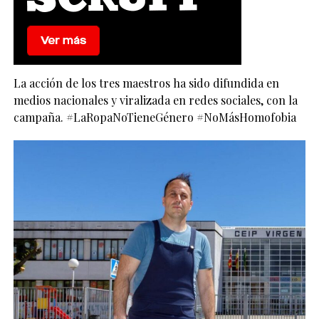
La acción de los tres maestros ha sido difundida en
medios nacionales y viralizada en redes sociales, con la
campaña. #LaRopaNoTieneGénero #NoMásHomofobia