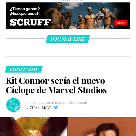
YOU MAY LIKE
CLOSET NEWS
Kit Connor sería el nuevo
Cíclope de Marvel Studios
Published
4 horas ago
on
08/06/2026
By
Clóset LGBT