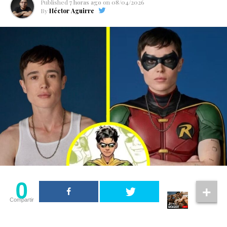
Published
7 horas ago
on
08/04/2026
By
Héctor Aguirre
0
Compartir