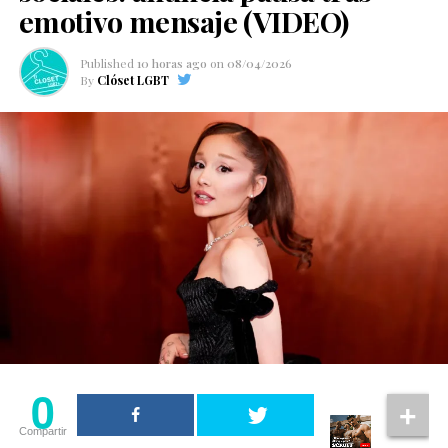
emotivo mensaje (VIDEO)
Published
10 horas ago
on
08/04/2026
By
Clóset LGBT
0
Compartir