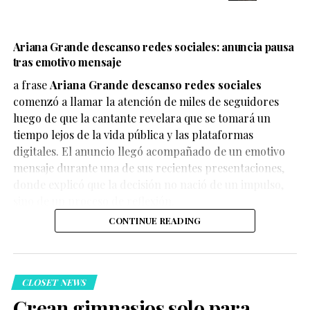
Ariana Grande descanso redes sociales: anuncia pausa
tras emotivo mensaje
a frase
Ariana Grande descanso redes sociales
comenzó a llamar la atención de miles de seguidores
luego de que la cantante revelara que se tomará un
Hasta el momento,
no existe una confirmación oficial
tiempo lejos de la vida pública y las plataformas
por parte de DC Studios, Warner Bros. o el director
digitales. El anuncio llegó acompañado de un emotivo
Matt Reeves. Sin embargo, la versión ha sido suficiente
mensaje durante una de sus recientes presentaciones,
para provocar miles de reacciones en redes sociales,
donde explicó que la decisión no nació de un impulso,
donde usuarios expresan opiniones muy distintas sobre
sino de un proceso de reflexión.
la posibilidad.
CONTINUE READING
CLOSET NEWS
Crean gimnasios solo para