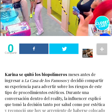
En la entrevista con
PEOPLE
, el productor recordó con
entusiasmo la experiencia de realizar la serie.
“Amé a todo el elenco.
Me divertí muchísimo
haciendo ese
0
programa”.
Compartir
Cuando un abrazo, un beso en la mejilla o una muestra
Murphy añadió que le sorprende cómo
Glee
encontró
de cariño genera burlas o ataques porque se interpreta
una nueva audiencia con el paso de los años.
como “poco masculina”, se refuerza la idea de que
Karina se quitó los biopolímeros
meses antes de
demostrar emociones pone en duda la identidad de un
ingresar a
La Casa de los Famosos
y decidió compartir
“Es interesante porque
hombre.
su experiencia para advertir sobre los riesgos de este
tipo de procedimientos estéticos. Durante una
volvió a cobrar fuerza.
Ver esta publicación en Instagram
conversación dentro del reality, la influencer explicó
Mucha gente joven la
que tomó la decisión tanto por salud como por estética
está viendo ahora y
y reconoció que hoy se arrepiente de haberse colocado
La noticia ha emocionado a sus seguidores y a la