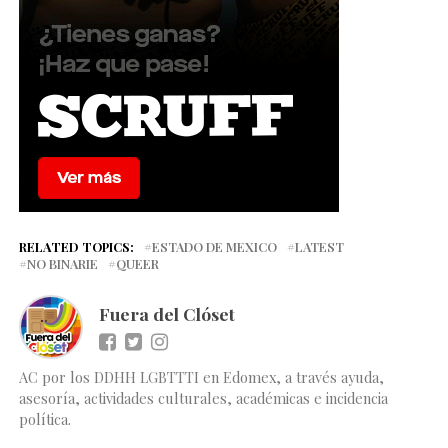
RELATED TOPICS:
ESTADO DE MEXICO
LATEST
NO BINARIE
QUEER
Fuera del Clóset
AC por los DDHH LGBTTTI en Edomex, a través ayuda,
asesoría, actividades culturales, académicas e incidencia
política.