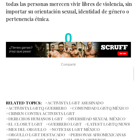
todas las personas merecen vivir libres de violencia, sin
importar su orientación sexual, identidad de género o
pertenencia étnica.
0
Compartir
RELATED TOPICS:
ACTIVISTA LGBT ASESINADO
ACTIVISTA LGBTQ GUERRERO
COMUNIDAD LGBTQ MÉXICO
CRIMEN CONTRA ACTIVISTA LGBT
DERECHOS HUMANOS LGBT
DIVERSIDAD SEXUAL MÉXICO
EL CLOSET LGBT
GUERRERO LGBT
LATEST LGBTQ NEWS
MES DEL ORGULLO
NOTICIAS LGBT MÉXICO
ORGULLO LGBT DESTACADO
PERSONAS AFROMEXICANAS
PRIDE 2026
SAEL SILVA
SAEL SILVA CISNEROS