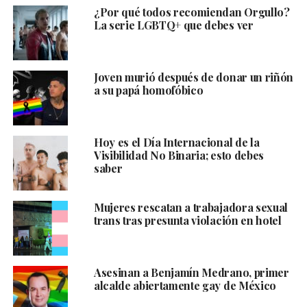
¿Por qué todos recomiendan Orgullo?
La serie LGBTQ+ que debes ver
Joven murió después de donar un riñón
a su papá homofóbico
Hoy es el Día Internacional de la
Visibilidad No Binaria; esto debes
saber
Mujeres rescatan a trabajadora sexual
trans tras presunta violación en hotel
Asesinan a Benjamín Medrano, primer
alcalde abiertamente gay de México