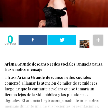
0
Compartir
Ariana Grande descanso redes sociales: anuncia pausa
tras emotivo mensaje
a frase
Ariana Grande descanso redes sociales
comenzó a llamar la atención de miles de seguidores
luego de que la cantante revelara que se tomará un
Hasta el momento,
no existe una confirmación oficial
tiempo lejos de la vida pública y las plataformas
por parte de DC Studios, Warner Bros. o el director
digitales. El anuncio llegó acompañado de un emotivo
Matt Reeves. Sin embargo, la versión ha sido suficiente
mensaje durante una de sus recientes presentaciones,