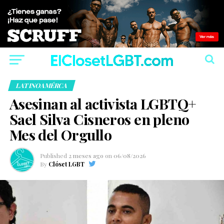
LATINOAMÉRCA
Asesinan al activista LGBTQ+
Sael Silva Cisneros en pleno
Mes del Orgullo
Published
2 meses ago
on
06/08/2026
By
Clóset LGBT