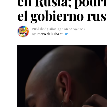
en Rusia; podr
el gobierno ru
Published
5 años ago
on
08/19/2021
By
Fuera del Clóset