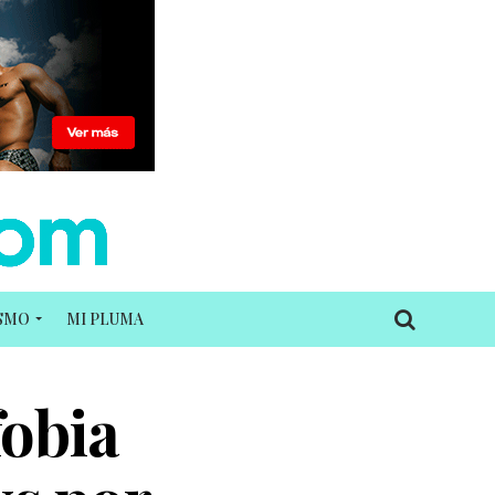
ISMO
MI PLUMA
obia