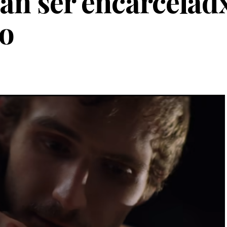
ían ser encarcelad
so