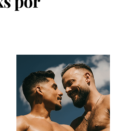
xs por