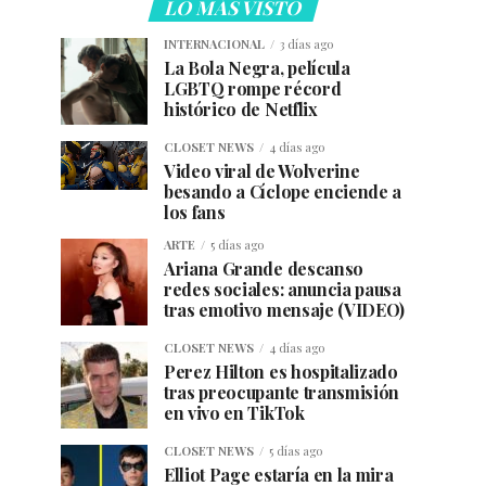
LO MÁS VISTO
INTERNACIONAL
3 días ago
La Bola Negra, película
LGBTQ rompe récord
histórico de Netflix
CLOSET NEWS
4 días ago
Video viral de Wolverine
besando a Cíclope enciende a
los fans
ARTE
5 días ago
Ariana Grande descanso
redes sociales: anuncia pausa
tras emotivo mensaje (VIDEO)
CLOSET NEWS
4 días ago
Perez Hilton es hospitalizado
tras preocupante transmisión
en vivo en TikTok
CLOSET NEWS
5 días ago
Elliot Page estaría en la mira