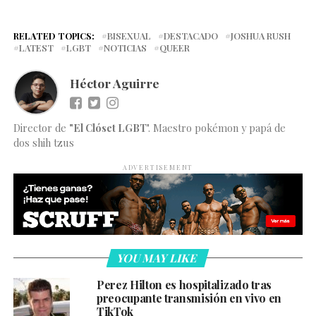
RELATED TOPICS:
BISEXUAL
DESTACADO
JOSHUA RUSH
LATEST
LGBT
NOTICIAS
QUEER
Héctor Aguirre
Director de
"El Clóset LGBT
". Maestro pokémon y papá de
dos shih tzus
ADVERTISEMENT
YOU MAY LIKE
Perez Hilton es hospitalizado tras
preocupante transmisión en vivo en
TikTok