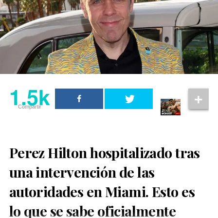
1.5k
Compartir
Perez Hilton hospitalizado tras
una intervención de las
En el clip, generado mediante herramientas de IA, se
autoridades en Miami. Esto es
observa a Wolverine acercándose a Cíclope para darle
lo que se sabe oficialmente
un beso, una escena que nunca ha ocurrido en el