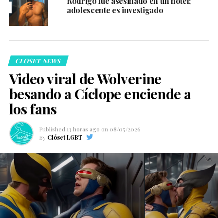
Rodrigo fue asesinado en un hotel;
adolescente es investigado
CLOSET NEWS
Video viral de Wolverine
besando a Cíclope enciende a
los fans
Published
13 horas ago
on
08/05/2026
By
Clóset LGBT