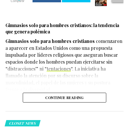
Compartir
G
imnasios solo para hombres cristianos: la tendencia
que genera polémica
Gimnasios solo para hombres cristianos
comenzaron
a aparecer en Estados Unidos como una propuesta
impulsada por líderes religiosos que aseguran buscar
espacios donde los hombres puedan ejercitarse sin
“distracciones” ni “
tentaciones
“. La iniciativa ha
En el escenario, Ariana compartió que durante mucho
llamado la atención por su discurso sobre la
tiempo sintió que la negatividad afectaba distintos
masculinidad, el papel de las mujeres y su postura
aspectos de su vida. Por ello, decidió priorizar su
frente a la diversidad.
bienestar y establecer límites para cuidar su salud
CONTINUE READING
emocional.
CLOSET NEWS