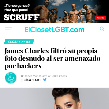
CLOSET NEWS
James Charles filtró su propia
foto desnudo al ser amenazado
por hackers
Published
7 años ago
on
08/25/2019
By
Clóset LGBT