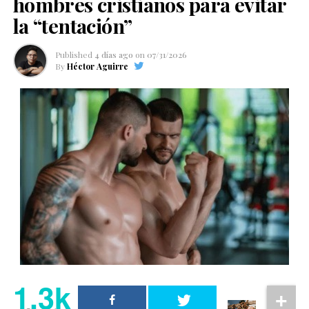
hombres cristianos para evitar
la “tentación”
Published
4 días ago
on
07/31/2026
By
Héctor Aguirre
1.3k