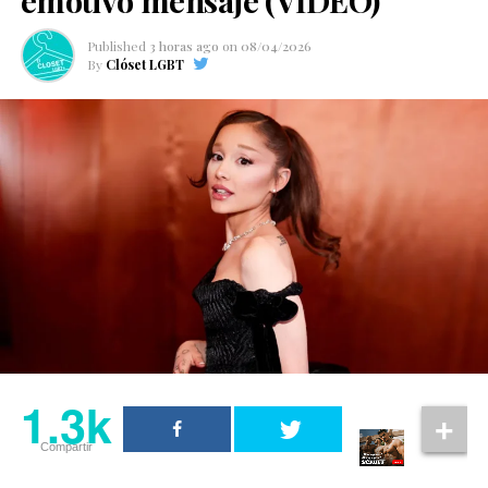
emotivo mensaje (VIDEO)
Published
3 horas ago
on
08/04/2026
By
Clóset LGBT
1.3k
Compartir