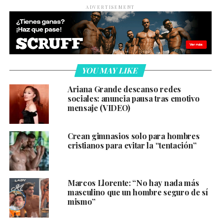
ADVERTISEMENT
YOU MAY LIKE
Ariana Grande descanso redes
sociales: anuncia pausa tras emotivo
mensaje (VIDEO)
Crean gimnasios solo para hombres
cristianos para evitar la “tentación”
Marcos Llorente: “No hay nada más
masculino que un hombre seguro de sí
mismo”