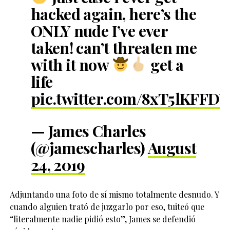
hacked again, here’s the
ONLY nude I’ve ever
taken! can’t threaten me
with it now
get a
life
pic.twitter.com/8xT5lKFFDV
— James Charles
(@jamescharles)
August
24, 2019
Adjuntando una foto de sí mismo totalmente desnudo. Y
cuando alguien trató de juzgarlo por eso, tuiteó que
“literalmente nadie pidió esto”, James se defendió