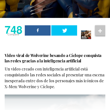
748
Compartir
Video viral de Wolverine besando a Cíclope conquista
las redes gracias a la inteligencia artificial
Un video creado con inteligencia artificial está
conquistando las redes sociales al presentar una escena
inesperada entre dos de los personajes más icónicos de
X-Men: Wolverine y Cíclope.
La plataforma decidió ampliar el estreno en salas de
cine de la producción, que llegará a los cines de
Estados Unidos el próximo 16 de octubre
y se
incorporará al catálogo de Netflix hasta el
2 de