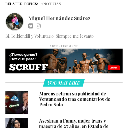
RELATED TOPICS:
NOTICIAS
Miguel Hernández Suárez
Bi. Tolkiendili y Voluntario. Siempre me levanto.
ADVERTISEMENT
YOU MAY LIKE
Marcas retiran su publicidad de
Ventaneando tras comentarios de
Pedro Sola
Asesinan a Fanny, mujer trans y
maestra de 27 años, en Estado de