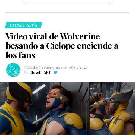
CLOSET NEWS
Video viral de Wolverine
besando a Cíclope enciende a
los fans
Published
23 horas ago
on
08/05/2026
By
Clóset LGBT