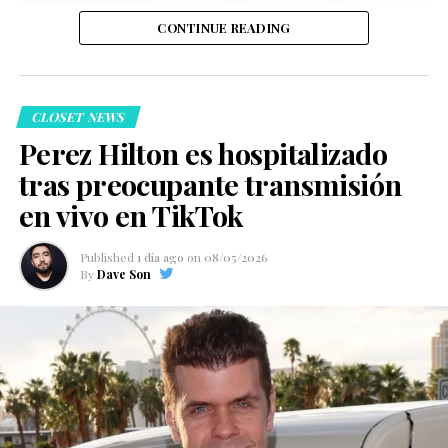
diciembre
.
CONTINUE READING
CLOSET NEWS
Perez Hilton es hospitalizado
Esto significa que la película permanecerá
46 días
tras preocupante transmisión
exclusivamente en cartelera
, convirtiéndose en la
en vivo en TikTok
producción de Netflix con la
ventana de exhibición
más larga
antes de su lanzamiento en streaming en el
Published
1 día ago
on
08/05/2026
mercado estadounidense.
By
Dave Son