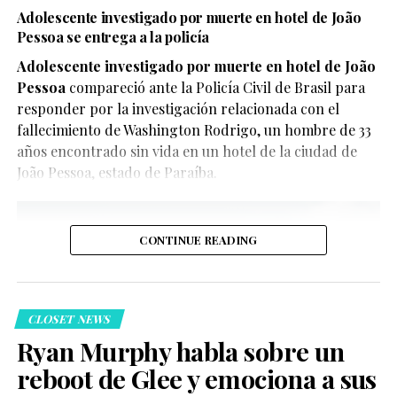
actividades religiosas y reuniones enfocadas en el
tradicionales de ciertos personajes.
la presión constante de las plataformas digitales.
Adolescente investigado por muerte en hotel de João
crecimiento espiritual masculino.
Pessoa se entrega a la policía
748
Gimnasios solo para hombres
Adolescente investigado por muerte en hotel de João
Compartir
Pessoa
compareció ante la Policía Civil de Brasil para
cristianos también impulsan
responder por la investigación relacionada con el
fallecimiento de Washington Rodrigo, un hombre de 33
discursos contra la diversidad
Su reflexión rápidamente se volvió viral, ya que abordó
años encontrado sin vida en un hotel de la ciudad de
un tema que va más allá del fútbol: los prejuicios que
João Pessoa, estado de Paraíba.
Otro proyecto que ha recibido atención es
The
aún existen cuando dos hombres expresan afecto de
Remnant Gym
, una iniciativa prevista para abrir en
forma pública.
Denver durante 2027.
CONTINUE READING
Su fundador, Mitch Parsons, publicó una carta en la que
sostiene posiciones conservadoras sobre distintos temas
sociales. Entre ellas aparecen declaraciones contrarias
CLOSET NEWS
al matrimonio igualitario y al reconocimiento de las
Marcos Llorente responde a las
personas trans.
Ryan Murphy habla sobre un
reboot de Glee y emociona a sus
críticas por Ferran Torres con
Asimismo, el gimnasio plantea que quienes deseen