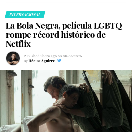
INTERNACIONAL
La Bola Negra, película LGBTQ
rompe récord histórico de
Netflix
Published
1 hora ago
on
08/06/2026
By
Héctor Aguirre