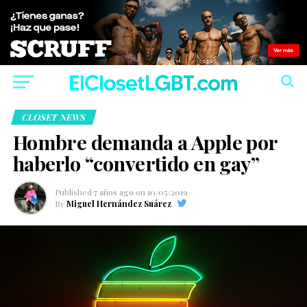
CLOSET NEWS
Hombre demanda a Apple por
haberlo “convertido en gay”
Published
7 años ago
on
10/05/2019
By
Miguel Hernández Suárez