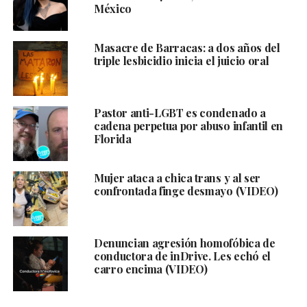
México
Masacre de Barracas: a dos años del
triple lesbicidio inicia el juicio oral
Pastor anti-LGBT es condenado a
cadena perpetua por abuso infantil en
Florida
Mujer ataca a chica trans y al ser
confrontada finge desmayo (VIDEO)
Denuncian agresión homofóbica de
conductora de inDrive. Les echó el
carro encima (VIDEO)