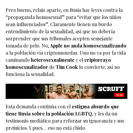
Pero bueno, relajo aparte, en Rusia hay leyes contra la
“propaganda homosexual” para “evitar que los niños
sean influenciados”. Claramente tienen un burdo
entendimiento de la sexualidad, así que no debería
sorprender que sus tribunales acepten semejante
tomada de pelo. No,
Apple no anda homosexualizando
a la población vía criptomonedas. Uno no va por la vida
caminando
heterosexualmente
y el
criptorrayo
homosexualizador
de
Tim Cook
lo convierte; así no
funciona la sexualidad.
Esta demanda continúa con el
estigma absurdo que
tiene Rusia sobre la población LGBTQ,
y les da un
testimonio mediático para reforzar su ignorancia y sus
prejuicios. Y pues… eso no está chido.