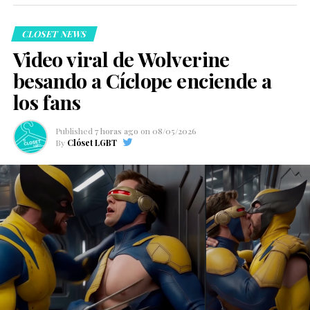
CLOSET NEWS
Video viral de Wolverine
besando a Cíclope enciende a
los fans
Published
7 horas ago
on
08/05/2026
By
Clóset LGBT