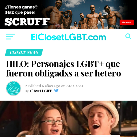
CLOSET NEWS
HILO: Personajes LGBT+ que
fueron obligadxs a ser hetero
Published
6 años ago
on
01/12/2021
By
Clóset LGBT