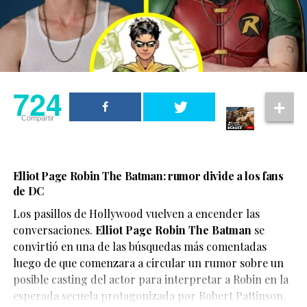
una pieza de entretenimiento creada por fans.
En los últimos meses, este tipo de videos generados con
IA se han vuelto cada vez más populares, permitiendo
imaginar encuentros, finales alternativos o situaciones
724
inéditas entre personajes de franquicias famosas,
aunque también han abierto el debate sobre la
Compartir
necesidad de identificar claramente este tipo de
contenido para evitar confusiones.
En este caso, el objetivo del video parece ser
Elliot Page Robin The Batman: rumor divide a los fans
de DC
únicamente divertir a los seguidores de X-Men, quienes
han convertido el clip en uno de los contenidos virales
Los pasillos de Hollywood vuelven a encender las
del momento.
conversaciones.
Elliot Page Robin The Batman
se
convirtió en una de las búsquedas más comentadas
luego de que comenzara a circular un rumor sobre un
posible casting del actor para interpretar a Robin en la
esperada secuela protagonizada por Robert Pattinson.