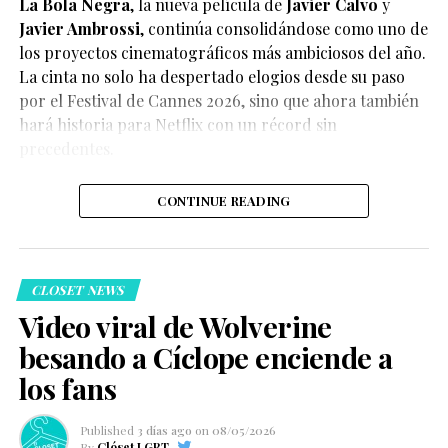
La Bola Negra
, la nueva película de
Javier Calvo
y
Javier Ambrossi
, continúa consolidándose como uno de
los proyectos cinematográficos más ambiciosos del año.
La cinta no solo ha despertado elogios desde su paso
por el Festival de Cannes 2026, sino que ahora también
Según el medio estadounidense, Marvel Studios realizó
hará historia para Netflix con un récord sin
reuniones y audiciones con varios actores antes de
precedentes.
tomar una decisión, y Connor habría sido el elegido
para interpretar al líder de los mutantes en el esperado
CONTINUE READING
reinicio de la franquicia.
CLOSET NEWS
Video viral de Wolverine
besando a Cíclope enciende a
Hasta el momento, Marvel Studios no ha confirmado
los fans
oficialmente el casting, por lo que la información
debe considerarse un reporte y no un anuncio
Published
3 días ago
on
08/05/2026
oficial.
By
Clóset LGBT