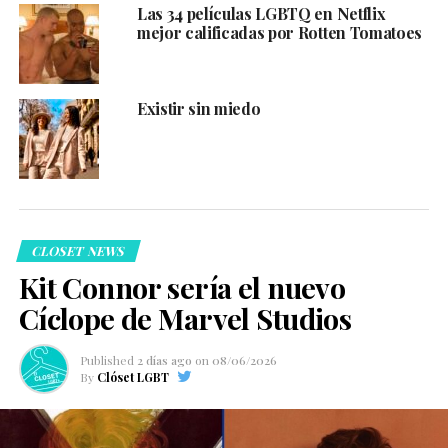
Las 34 películas LGBTQ en Netflix
mejor calificadas por Rotten Tomatoes
Existir sin miedo
CLOSET NEWS
Kit Connor sería el nuevo
Cíclope de Marvel Studios
Published
2 días ago
on
08/06/2026
By
Clóset LGBT