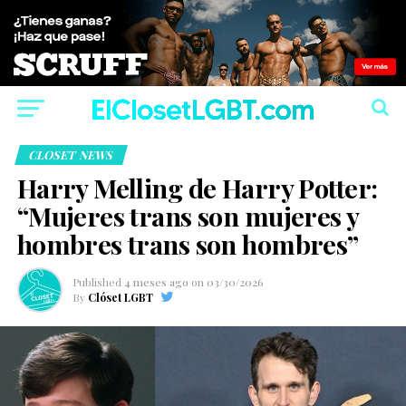
CLOSET NEWS
Harry Melling de Harry Potter:
“Mujeres trans son mujeres y
hombres trans son hombres”
Published
4 meses ago
on
03/30/2026
By
Clóset LGBT