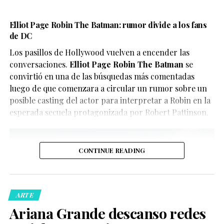
contenido para evitar confusiones.
en la visibilidad LGBTQ+.
En este caso, el objetivo del video parece ser
Elliot Page Robin The Batman: rumor divide a los fans
El reparto reúne a figuras como Penélope Cruz,
de DC
únicamente divertir a los seguidores de X-Men, quienes
Guitarricadelafuente
,
Miguel Bernardeau
,
Lola Dueñas
y
han convertido el clip en uno de los contenidos virales
Los pasillos de Hollywood vuelven a encender las
Glenn Close
.
del momento.
conversaciones.
Elliot Page Robin The Batman
se
convirtió en una de las búsquedas más comentadas
luego de que comenzara a circular un rumor sobre un
posible casting del actor para interpretar a Robin en la
esperada secuela protagonizada por Robert Pattinson.
CONTINUE READING
De acuerdo con la información oficial difundida por la
Oficina del Sheriff de Miami-Dade, los agentes
acudieron al domicilio tras recibir llamadas de personas
ARTE
preocupadas por el bienestar del creador de contenido.
Ariana Grande descanso redes
Posteriormente, las autoridades confirmaron que la