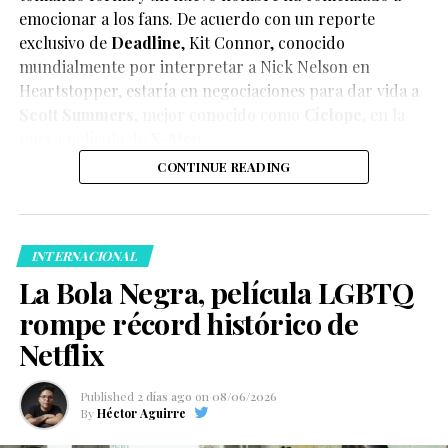
emocionar a los fans. De acuerdo con un reporte
exclusivo de
Deadline
,
Kit Connor
, conocido
mundialmente por interpretar a Nick Nelson en
Heartstopper
, estaría en negociaciones para dar vida a
Scott Summers
, mejor conocido como
Cíclope
, en la
nueva película de
X-Men
.
CONTINUE READING
INTERNACIONAL
La Bola Negra, película LGBTQ
rompe récord histórico de
Netflix
Published
2 días ago
on
08/06/2026
By
Héctor Aguirre