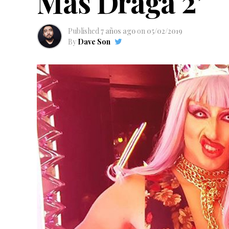
Más Draga 2’
Published
7 años ago
on
05/02/2019
By
Dave Son