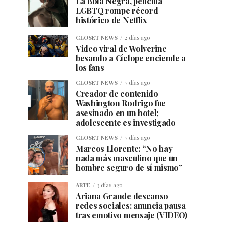
La Bola Negra, película
LGBTQ rompe récord
histórico de Netflix
CLOSET NEWS
2 días ago
Video viral de Wolverine
besando a Cíclope enciende a
los fans
CLOSET NEWS
7 días ago
Creador de contenido
Washington Rodrigo fue
asesinado en un hotel;
adolescente es investigado
CLOSET NEWS
7 días ago
Marcos Llorente: “No hay
nada más masculino que un
hombre seguro de sí mismo”
ARTE
3 días ago
Ariana Grande descanso
redes sociales: anuncia pausa
tras emotivo mensaje (VIDEO)