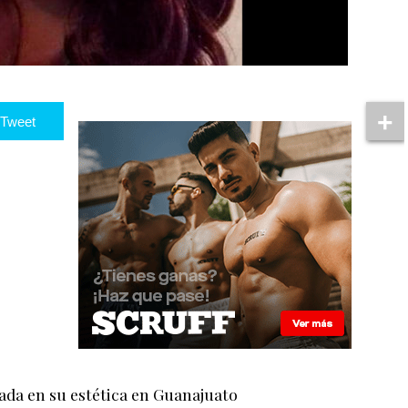
Tweet
ada en su estética en Guanajuato