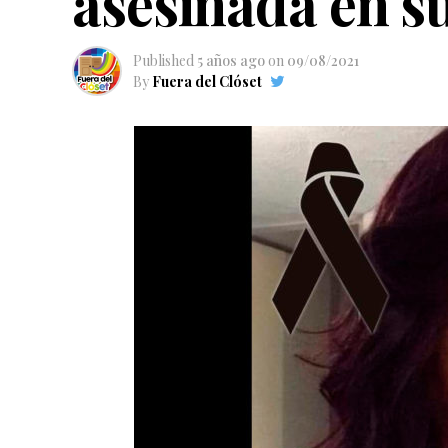
asesinada en s
Published
5 años ago
on
09/08/2021
By
Fuera del Clóset