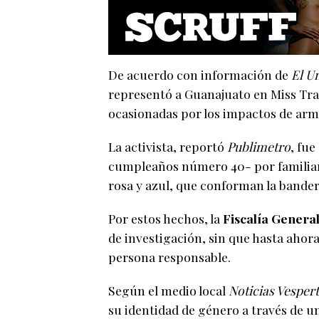
De acuerdo con información de
El U
representó a Guanajuato en Miss Tran
ocasionadas por los impactos de arm
La activista, reportó
Publimetro
, fue
cumpleaños número 40- por familiares
rosa y azul, que conforman la bander
Por estos hechos, la
Fiscalía Genera
de investigación, sin que hasta ahor
persona responsable.
Según el medio local
Noticias Vesper
su identidad de género a través de u