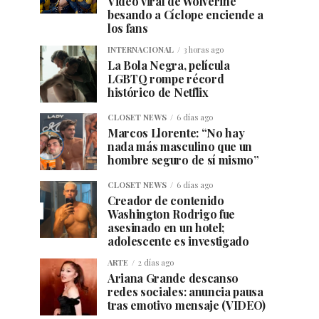
Video viral de Wolverine
besando a Cíclope enciende a
los fans
INTERNACIONAL
3 horas ago
La Bola Negra, película
LGBTQ rompe récord
histórico de Netflix
CLOSET NEWS
6 días ago
Marcos Llorente: “No hay
nada más masculino que un
hombre seguro de sí mismo”
CLOSET NEWS
6 días ago
Creador de contenido
Washington Rodrigo fue
asesinado en un hotel;
adolescente es investigado
ARTE
2 días ago
Ariana Grande descanso
redes sociales: anuncia pausa
tras emotivo mensaje (VIDEO)