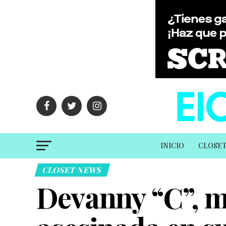
INICIO
CLOSE
CLOSET NEWS
Devanny “C”, m