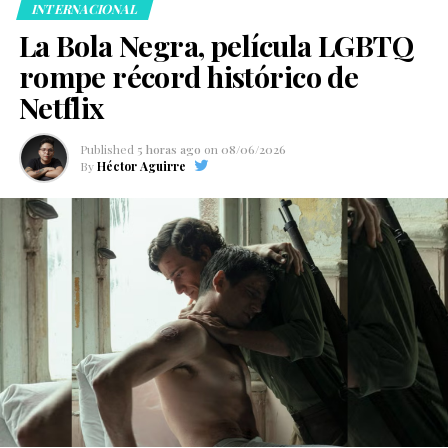
INTERNACIONAL
La Bola Negra, película LGBTQ
rompe récord histórico de
Netflix
Published
5 horas ago
on
08/06/2026
By
Héctor Aguirre