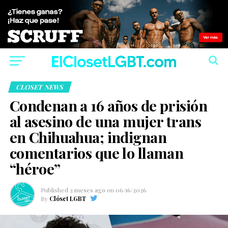
CLOSET NEWS
Condenan a 16 años de prisión
al asesino de una mujer trans
en Chihuahua; indignan
comentarios que lo llaman
“héroe”
Published
2 meses ago
on
06/16/2026
By
Clóset LGBT