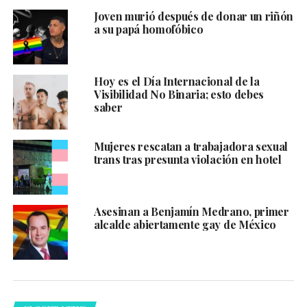
Joven murió después de donar un riñón
a su papá homofóbico
Hoy es el Día Internacional de la
Visibilidad No Binaria; esto debes
saber
Mujeres rescatan a trabajadora sexual
trans tras presunta violación en hotel
Asesinan a Benjamín Medrano, primer
alcalde abiertamente gay de México