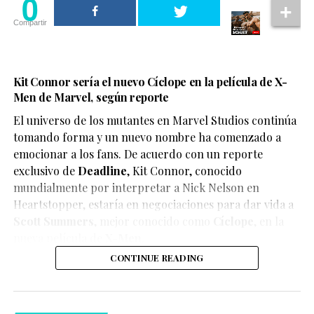
0
Compartir
Kit Connor sería el nuevo Cíclope en la película de X-
Men de Marvel, según reporte
El universo de los mutantes en Marvel Studios continúa
tomando forma y un nuevo nombre ha comenzado a
emocionar a los fans. De acuerdo con un reporte
exclusivo de
Deadline
,
Kit Connor
, conocido
mundialmente por interpretar a Nick Nelson en
Heartstopper
, estaría en negociaciones para dar vida a
Scott Summers
, mejor conocido como
Cíclope
, en la
nueva película de
X-Men
.
CONTINUE READING