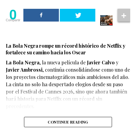
0
Compartir
La Bola Negra rompe un récord histórico de Netflix y
fortalece su camino hacia los Oscar
La Bola Negra
, la nueva película de
Javier Calvo
y
Javier Ambrossi
, continúa consolidándose como uno de
los proyectos cinematográficos más ambiciosos del año.
La cinta no solo ha despertado elogios desde su paso
por el Festival de Cannes 2026, sino que ahora también
Según el medio estadounidense, Marvel Studios realizó
hará historia para Netflix con un récord sin
reuniones y audiciones con varios actores antes de
precedentes.
tomar una decisión, y Connor habría sido el elegido
para interpretar al líder de los mutantes en el esperado
CONTINUE READING
reinicio de la franquicia.