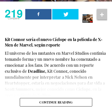
219
Compartir
Kit Connor sería el nuevo Cíclope en la película de X-
Men de Marvel, según reporte
El universo de los mutantes en Marvel Studios continúa
tomando forma y un nuevo nombre ha comenzado a
emocionar a los fans. De acuerdo con un reporte
exclusivo de
Deadline
,
Kit Connor
, conocido
mundialmente por interpretar a Nick Nelson en
Heartstopper
, estaría en negociaciones para dar vida a
Scott Summers
, mejor conocido como
Cíclope
, en la
nueva película de
X-Men
.
CONTINUE READING