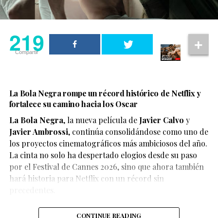
219
Compartir
La Bola Negra rompe un récord histórico de Netflix y
fortalece su camino hacia los Oscar
La Bola Negra
, la nueva película de
Javier Calvo
y
Javier Ambrossi
, continúa consolidándose como uno de
los proyectos cinematográficos más ambiciosos del año.
La cinta no solo ha despertado elogios desde su paso
por el Festival de Cannes 2026, sino que ahora también
Según el medio estadounidense, Marvel Studios realizó
hará historia para Netflix con un récord sin
reuniones y audiciones con varios actores antes de
precedentes.
tomar una decisión, y Connor habría sido el elegido
para interpretar al líder de los mutantes en el esperado
CONTINUE READING