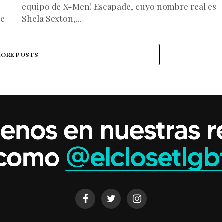
equipo de X-Men! Escapade, cuyo nombre real es
te
Shela Sexton,...
ORE POSTS