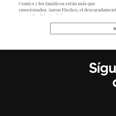
Comics y los fanáticos están más que
emocionados. Aaron Fischer, el descaradamen
queer Capitán América...
M