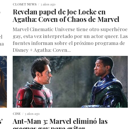
CLOSET NEWS
3 años ago
ó
Revelan papel de Joe Locke en
Agatha: Coven of Chaos de Marvel
Marvel Cinematic Universe tiene otro superhéroe
gay, esta vez interpretado por un actor queer. Las
l
fuentes informan sobre el próximo programa de
na
Disney + Agatha: Coven...
CINE
3 años ago
’
Ant-Man 3: Marvel eliminó las
escenas gay para evitar