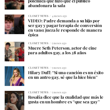
polémica que hizo que el público
abandonara la sala
CLOSET NEWS
4 meses ago
VIDEO: Padre demanda a su hijo por
ser gay y pagar terapia de conversión
en vano; jueza le responde de manera
épica
CLOSET NEWS
5 meses ago
Muere Seth Peterson, actor de cine
para adultos gay, a los 28 años
CLOSET NEWS
5 meses ago
Hilary Duff: “Si una canción es un éxito
en un antro gay, sé que la hice bien”
CLOSET NEWS
5 meses ago
Rosalía dice que la cualidad que más le
gusta en un hombre es “que sea gay”