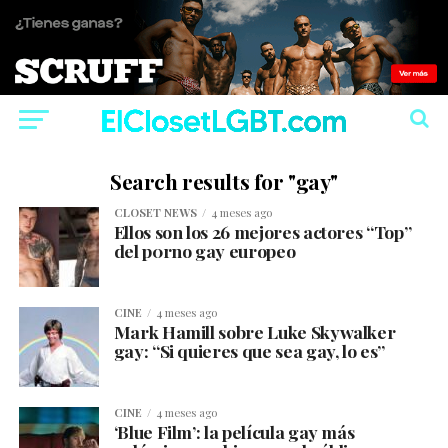
Search results for "gay"
CLOSET NEWS
4 meses ago
Ellos son los 26 mejores actores “Top”
del p0rno gay europeo
CINE
4 meses ago
Mark Hamill sobre Luke Skywalker
gay: “Si quieres que sea gay, lo es”
CINE
4 meses ago
‘Blue Film’: la película gay más