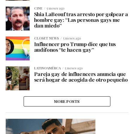
CINE
5 meses ago
Shia LaBeouf tras arresto por golpear a
hombre gay: “Las personas gays me
dan miedo”
CLOSET NEWS
5 meses ago
Influencer pro Trump dice que tus
audífonos “te hacen gay”
LATINOAMÉRCA
5 meses ago
Pareja gay de influencers anuncia que
será hogar de acogida de otro pequeño
MORE POSTS