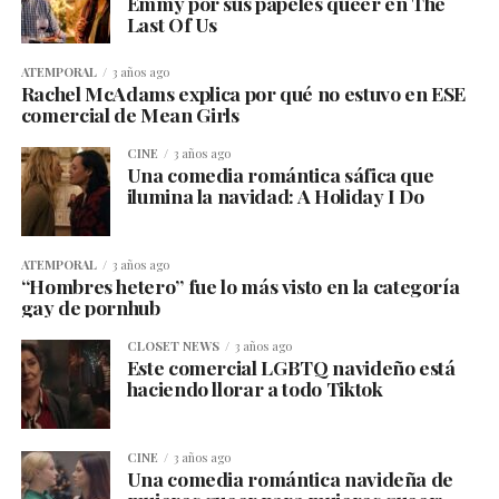
Emmy por sus papeles queer en The
Last Of Us
ATEMPORAL
3 años ago
Rachel McAdams explica por qué no estuvo en ESE
comercial de Mean Girls
CINE
3 años ago
Una comedia romántica sáfica que
ilumina la navidad: A Holiday I Do
ATEMPORAL
3 años ago
“Hombres hetero” fue lo más visto en la categoría
gay de pornhub
CLOSET NEWS
3 años ago
Este comercial LGBTQ navideño está
haciendo llorar a todo Tiktok
CINE
3 años ago
Una comedia romántica navideña de