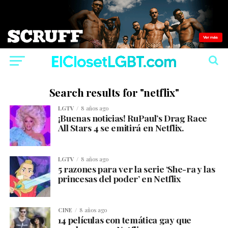
Search results for "netflix"
LGTV
8 años ago
¡Buenas noticias! RuPaul’s Drag Race
All Stars 4 se emitirá en Netflix.
LGTV
8 años ago
5 razones para ver la serie ‘She-ra y las
princesas del poder’ en Netflix
CINE
8 años ago
14 películas con temática gay que