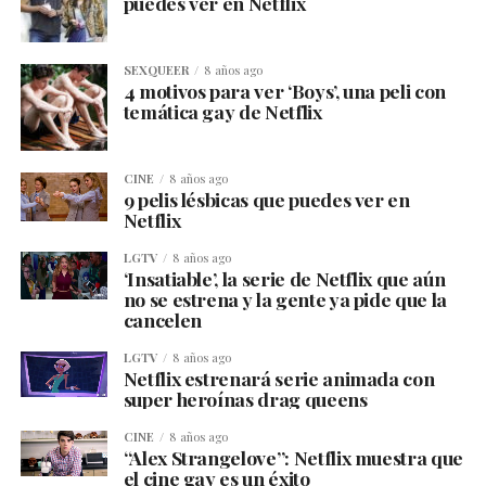
puedes ver en Netflix
SEXQUEER
8 años ago
4 motivos para ver ‘Boys’, una peli con
temática gay de Netflix
CINE
8 años ago
9 pelis lésbicas que puedes ver en
Netflix
LGTV
8 años ago
‘Insatiable’, la serie de Netflix que aún
no se estrena y la gente ya pide que la
cancelen
LGTV
8 años ago
Netflix estrenará serie animada con
super heroínas drag queens
CINE
8 años ago
“Alex Strangelove”: Netflix muestra que
el cine gay es un éxito