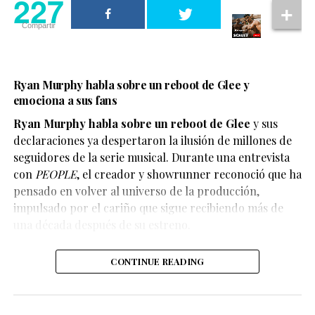
227
Compartir
Ryan Murphy habla sobre un reboot de Glee y
emociona a sus fans
Ryan Murphy habla sobre un reboot de Glee
y sus
declaraciones ya despertaron la ilusión de millones de
seguidores de la serie musical. Durante una entrevista
con
PEOPLE
, el creador y showrunner reconoció que ha
pensado en volver al universo de la producción,
impulsado por el cariño que sigue recibiendo más de
En el escenario, Ariana compartió que durante mucho
una década después de su estreno.
tiempo sintió que la negatividad afectaba distintos
aspectos de su vida. Por ello, decidió priorizar su
CONTINUE READING
bienestar y establecer límites para cuidar su salud
emocional.