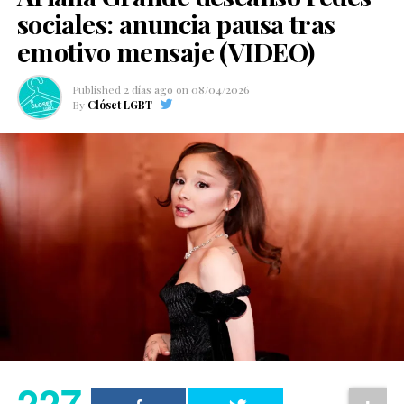
sociales: anuncia pausa tras
emotivo mensaje (VIDEO)
Published
2 días ago
on
08/04/2026
By
Clóset LGBT
227