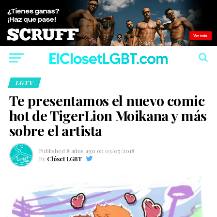
LGTV
Te presentamos el nuevo comic
hot de TigerLion Moikana y más
sobre el artista
Published
8 años ago
on
03/05/2018
By
Clóset LGBT