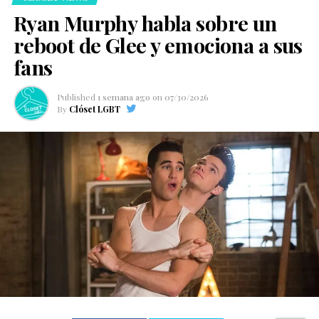
Ryan Murphy habla sobre un
reboot de Glee y emociona a sus
fans
Published
1 semana ago
on
07/30/2026
By
Clóset LGBT