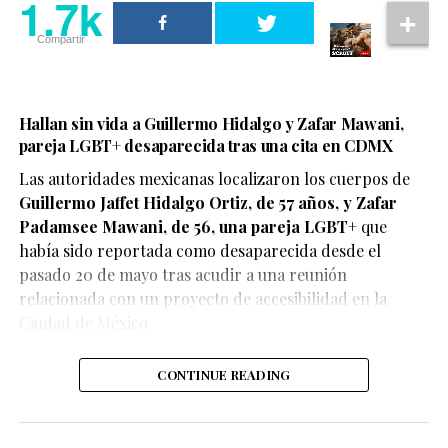
1.7k
Compartir
Hallan sin vida a Guillermo Hidalgo y Zafar Mawani,
pareja LGBT+ desaparecida tras una cita en CDMX
Las autoridades mexicanas localizaron los cuerpos de
Guillermo Jaffet Hidalgo Ortiz, de 57 años, y Zafar
De acuerdo con el testimonio compartido por la pareja,
Padamsee Mawani, de 56, una pareja LGBT+
que
ambos se encontraban disfrutando de un momento de
había sido reportada como desaparecida desde el
afecto cuando fueron abordados por elementos de
pasado 20 de mayo tras acudir a una reunión
seguridad, quienes les habrían advertido que debían
relacionada con un proyecto de accesibilidad en la
detener esas muestras de cariño o abandonar el centro
Ciudad de México.
comercial.
CONTINUE READING