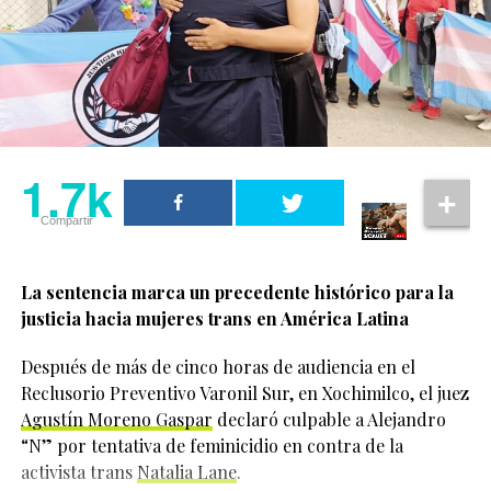
Jonathan Bailey y Cynthia Erivo
también colaboran fuera de la
pantalla
Erivo también habló sobre el trabajo de Bailey con
The
Shameless Fund
, organización creada por el actor en
1.7k
2024 para recaudar fondos destinados a grupos
Compartir
LGBTQIA+ alrededor del mundo.
La actriz reveló que Jonathan Bailey la invitó a
La sentencia marca un precedente histórico para la
participar desde el inicio del proyecto y aceptó porque
justicia hacia mujeres trans en América Latina
entendió que el actor realmente quería generar un
impacto positivo.
Después de más de cinco horas de audiencia en el
1.7k
Reclusorio Preventivo Varonil Sur, en Xochimilco, el juez
“He podido vivir siendo
Agustín Moreno Gaspar
declaró culpable a Alejandro
Compartir
yo misma durante
“N” por tentativa de feminicidio en contra de la
activista trans
Natalia Lane
.
mucho tiempo y me