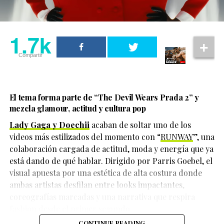
durante la tarde del 20 de mayo.
Una publicación compartida de El Clóset LGBT (@elclosetlgbt)
La preocupación aumentó cuando familiares detectaron
1.7k
1.7k
movimientos bancarios realizados después de su
desaparición, lo que impulsó las investigaciones que
Compartir
Compartir
finalmente llevaron al hallazgo de la fosa clandestina.
El tema forma parte de
“The Devil Wears Prada 2”
y
mezcla glamour, actitud y cultura pop
Lady Gaga y Doechii
acaban de soltar uno de los
videos más estilizados del momento con “
RUNWAY
”, una
colaboración cargada de actitud, moda y energía que ya
está dando de qué hablar. Dirigido por Parris Goebel, el
visual apuesta por una estética de alta costura donde
ambas artistas desfilan entre looks impactantes,
coreografías marcadas y una narrativa que respira
fashion desde el primer segundo.
Hasta el momento, las autoridades continúan
CONTINUE READING