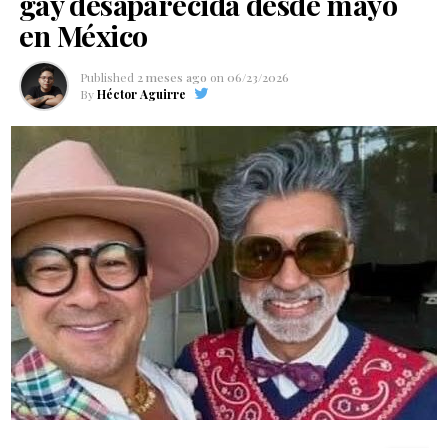
gay desaparecida desde mayo
en México
Published
2 meses ago
on
06/23/2026
By
Héctor Aguirre