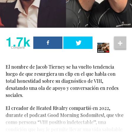
estos personajes
incluidas las parejas y familias LGBT+, que merecen vivir
con seguridad y dignidad.
aparentemente
heterosexuales siendo
1.7k
dos personas queer, y
1.7k
Compartir
aun así contar una
Compartir
historia de amor y
cercanía”, comentó.
El nombre de Jacob Tierney se ha vuelto tendencia
luego de que resurgiera un clip en el que habla con
total honestidad sobre su diagnóstico de VIH,
“Hay algo realmente
desatando una ola de apoyo y conversación en redes
especial en eso”, añadió
sociales.
la actriz.
El creador de Heated Rivalry compartió en 2022,
durante el podcast Good Morning Sodomites!, que vive
El tema no llega solo: “
RUNWAY
” forma parte del
Las declaraciones de Cynthia Erivo han sido celebradas
como persona “VIH positivo indetectable”, una
soundtrack de
The Devil Wears Prada 2
, y suena durante
por fans LGBTQ+, quienes consideran que representan
condición que hoy le permite llevar una vida saludable