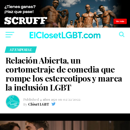
ATEMPORAL
Relación Abierta, un
cortometraje de comedia que
rompe los estereotipos y marca
la inclusión LGBT
Published
4 años ago
on
02/22/2022
By
Clóset LGBT