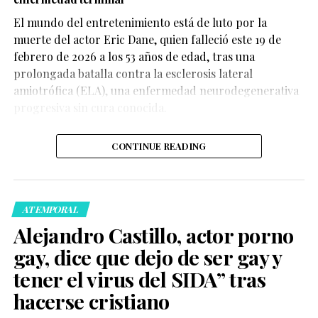
El mundo del entretenimiento está de luto por la
1.7k
muerte del actor Eric Dane, quien falleció este 19 de
Compartir
febrero de 2026 a los 53 años de edad, tras una
Brunch y experiencias wellness
prolongada batalla contra la esclerosis lateral
amiotrófica (ELA), una enfermedad neurodegenerativa
Código de vestimenta y uso limitado de celulares
La broma dura apenas segundos, pero fue suficiente
progresiva sin cura conocida.
para abrir un debate amplio en X, TikTok e Instagram.
CONTINUE READING
ATEMPORAL
Alejandro Castillo, actor porno
Les recuerdo que
gay, dice que dejo de ser gay y
Marlon Wayans,
tener el virus del SIDA” tras
productor de scary
hacerse cristiano
movie, es un aliado de la