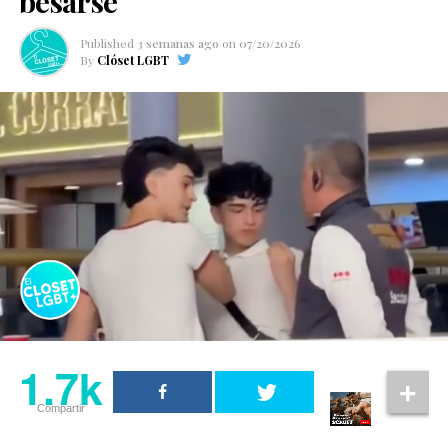
besarse
Published
3 semanas ago
on
07/20/2026
By
Clóset LGBT
1.7k
Compartir