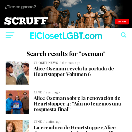
Search results for "oseman"
CLOSET NEWS
6 meses ago
Alice Oseman revela la portada de
Heartstopper Volumen 6
CINE
1 año ago
Alice Oseman sobre la renovación de
Heartstopper 4: “Aún no tenemos una
respuesta final”
CINE
2 años ago
La creadora de Heartstopper, Alice