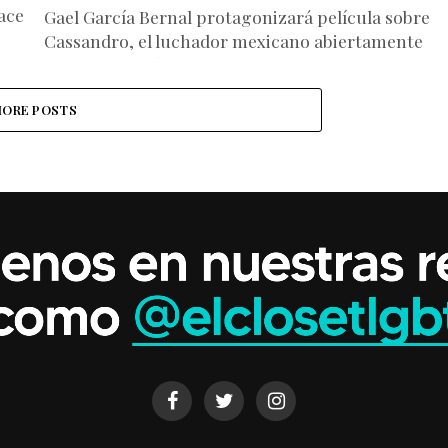
ace
Gael García Bernal protagonizará película sobre
Cassandro, el luchador mexicano abiertamente
gay Gael García Bernal se pondrá la máscara y las
medias de Cassandro, un largometraje...
ORE POSTS