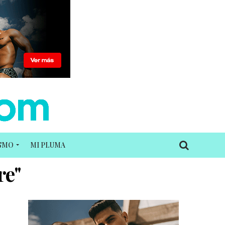
ISMO
MI PLUMA
re"