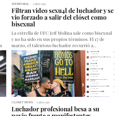
ATEMPORAL
3 años ago
Filtran video sexu4l de luchador y se
vio forzado a salir del clóset como
bisexual
La estrella de UFC Jeff Molina sale como bisexual
y no ha sido en sus propios términos. El 17 de
s
marzo, el talentoso luchador recurrió a...
CLOSET NEWS
5 años ago
Luchador profesional besa a su
novio frente a manifestantes