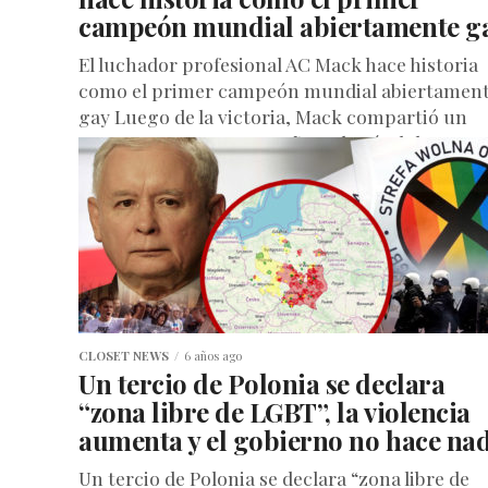
campeón mundial abiertamente g
El luchador profesional AC Mack hace historia
como el primer campeón mundial abiertamen
gay Luego de la victoria, Mack compartió un
momento con su compañero, besándolo...
CLOSET NEWS
6 años ago
Un tercio de Polonia se declara
“zona libre de LGBT”, la violencia
aumenta y el gobierno no hace na
Un tercio de Polonia se declara “zona libre de