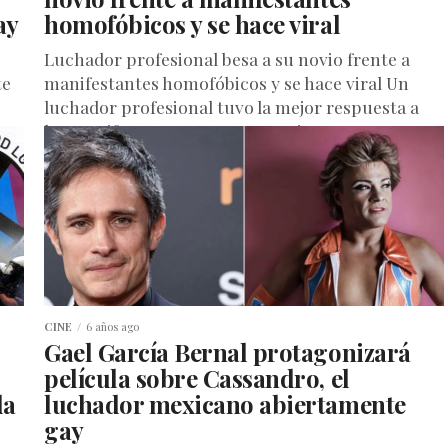
ay
homofóbicos y se hace viral
Luchador profesional besa a su novio frente a
te
manifestantes homofóbicos y se hace viral Un
luchador profesional tuvo la mejor respuesta a
los manifestantes extremos anti-LGBTQ:...
CINE
6 años ago
Gael García Bernal protagonizará
película sobre Cassandro, el
da
luchador mexicano abiertamente
gay