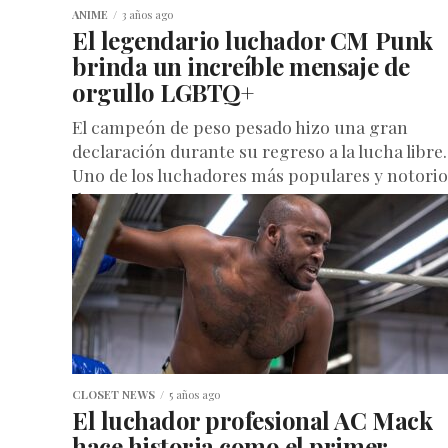
ANIME
3 años ago
El legendario luchador CM Punk
brinda un increíble mensaje de
orgullo LGBTQ+
El campeón de peso pesado hizo una gran
declaración durante su regreso a la lucha libre.
Uno de los luchadores más populares y notorio
de Estados...
CLOSET NEWS
5 años ago
El luchador profesional AC Mack
hace historia como el primer