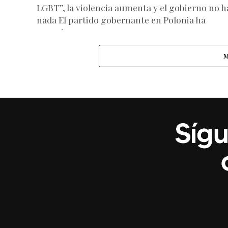
LGBT”, la violencia aumenta y el gobierno no h
nada El partido gobernante en Polonia ha
atacado...
M